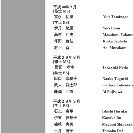
平成30年３月
[修士 MS]
冨永 祐里
Yuri Tominaga
[学士 BS]
伊丹 悠里
Yuri Itami
高村 壮史
Masafumi Takam
坪田 倫佳
Rinka Tsubota
村上 葵
Aoi Murakami
平成２９年３月
[修士 MS]
野田 孝幸
Takayuki Noda
[学士 BS]
田口 奈穂子
Naoko Taguchi
武末 祥
太郎
Shotaro Takemat
藤澤 亜衣
Ai Fujisawa
平成２８年３月
[学士 BS]
石志 春華
Ishishi Haruka
伊東 佳那子
Kanako Ito
篠崎 恵美
Megumi Shinozak
土井 智子
Tomoko Doi