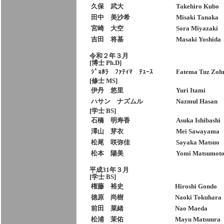
久保 武大
Takehiro Kubo
田中 美沙希
Misaki Tanaka
宮崎 大空
Sora Miyazaki
吉田 将基
Masaki Yoshida
令和２年３月
[博士 Ph.D]
ｼﾞｮﾎﾗ ﾌｧﾃｨﾏ ﾃｭｰｽ
Fatema Tuz Zoh
[修士 MS]
伊丹 悠里
Yuri Itami
ハサン ナズムル
Nazmul Hasan
[学士 BS]
石橋 明寿香
Asuka Ishibashi
澤山 芽衣
Mei Sawayama
松尾 咲弥佳
Sayaka Matsuo
松本 陽美
Yomi Matsumot
平成31年３月
[学士 BS]
権藤 裕史
Hiroshi Gondo
徳原 尚樹
Naoki Tokuhara
前田 菜緒
Nao Maeda
松浦 茉佑
Mayu Matsuura