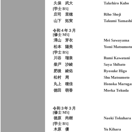
久保 武大
Takehiro Kubo
[学士 BS]
庄司 里穂
Riho Shoji
山下 拓実
Takumi Yamashi
令和４年３月
[修士 MS]
澤山 芽衣
Mei Sawayama
松本 陽美
Yomi Matsumot
[学士 BS]
川谷 瑠泉
Rumi Kawatani
柴戸 沙綾
Saya Shibato
肥後 綾佑
Ryosuke Higo
松村 周
Shu Matsumoto
丸上 穂佳
Honoka Maruga
徳田 萌香
Moeka Tokuda
令和３年３月
[修士 MS]
徳原 尚樹
Naoki Tokuhara
[学士 BS]
木原 優
Yu Kihara