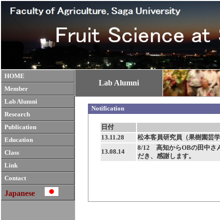
HOME
Lab Alumni
Member
Lab Alumni
Notification
Research
Publication
Education
Class
Link
Contact
Japanese