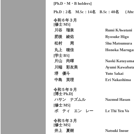
[Ph.D・M・B holders]
Ph.D：2名 M.Sc：14名 B.Sc：40名 （After
令和６年３月
[修士 MS]
川谷 瑠泉
Rumi KAwatani
肥後 綾佑
Ryosuke Higo
松村 周
Shu Matsumura
丸上 穂佳
Honoka Maruga
[学士 BS]
片山 尚暉
Naoki Katayam
川端 彩友美
Ayumi Kawabat
堺 優斗
Yuto Sakai
中島 英理
Eri Nakashima
令和５年９月
[博士 Ph.D]
ハサン ナズムル
Nazmul Hasan
[修士 MS]
ボ ティ エン レー
Le Thi Yen Vo
令和５年３月
[修士 MS]
井上 夏樹
Natsuki Inoue